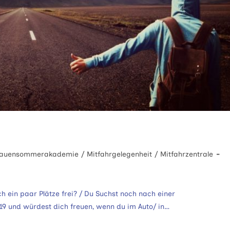
ags-
rauensommerakademie
/
Mitfahrgelegenheit
/
Mitfahrzentrale
orie:
ein paar Plätze frei? / Du Suchst noch nach einer
9 und würdest dich freuen, wenn du im Auto/ in…