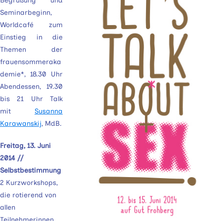
Begrüßung und
Seminarbeginn,
Worldcafé zum
Einstieg in die
Themen der
frauensommeraka
demie*, 18.30 Uhr
Abendessen, 19.30
bis 21 Uhr Talk
mit
Susanna
Karawanskij
, MdB.
Freitag, 13. Juni
2014 //
Selbstbestimmung
2 Kurzworkshops,
die rotierend von
allen
Teilnehmerinnen